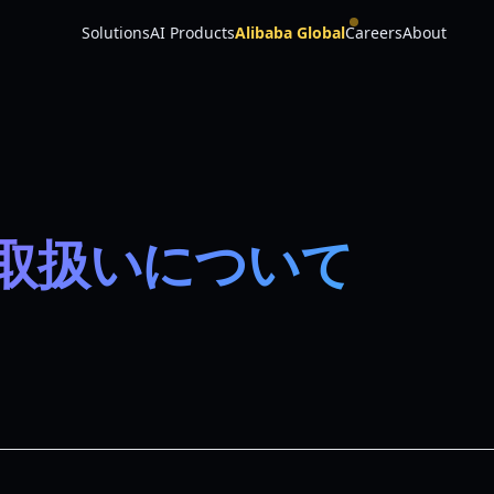
Solutions
AI Products
Alibaba Global
Careers
About
取扱いについて