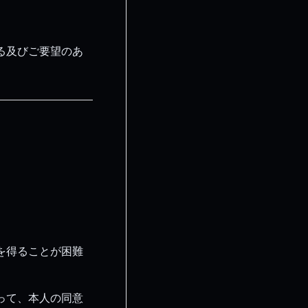
る及びご要望のあ
。
を得ることが困難
って、本人の同意