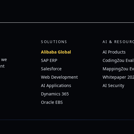
SOLUTIONS
AI & RESOUR
Alibaba Global
AI Products
, we
SAP ERP
CodingZou Eval
ent
Salesforce
MappingZou Ev
Web Development
Whitepaper 20
AI Applications
AI Security
Dynamics 365
Oracle EBS